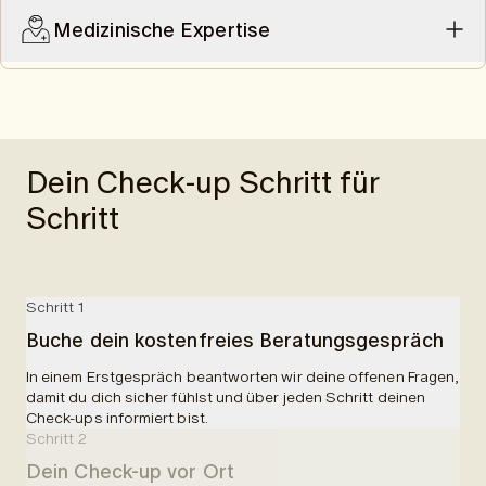
Diabetes. Sie hilft zusätzlich das Risiko von falschpositiven
Medizinische Expertise
Ergebnissen zu minimieren.
Schweizer Radiologen analysieren deinen MRI-Scan. Im
Anschluss besprichst du deinen MRI-Befund und deine
Blutwerte mit einem Schweizer Arzt und wirst gegebenenfalls an
unser Expertennetzwerk weitergeleitet.
Dein Check-up Schritt für
Schritt
Schritt 1
Buche dein kostenfreies Beratungsgespräch
In einem Erstgespräch beantworten wir deine offenen Fragen,
damit du dich sicher fühlst und über jeden Schritt deinen
Check-ups informiert bist.
Schritt 2
Dein Check-up vor Ort