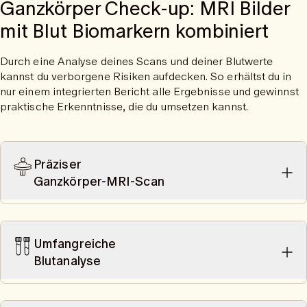
Ganzkörper Check-up: MRI Bilder
mit Blut Biomarkern kombiniert
Durch eine Analyse deines Scans und deiner Blutwerte
kannst du verborgene Risiken aufdecken. So erhältst du in
nur einem integrierten Bericht alle Ergebnisse und gewinnst
praktische Erkenntnisse, die du umsetzen kannst.
Präziser
Ganzkörper-MRI-Scan
Ein 50-minütiger Scan (bis Mitte Oberschenkel) bietet dir eine
präzise Beurteilung deiner Gesundheit und Risikofaktoren. Der
Scan erfolgt ohne Kontrastmittel und ist frei von Strahlung.
Umfangreiche
Blutanalyse
Die Blutanalyse erkennt frühe Anzeichen sowie Risikofaktoren
für Herzkreislauf- und metabolische Erkrankungen wie