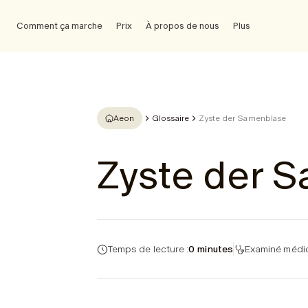
Comment ça marche
Prix
À propos de nous
Plus
Aeon
Glossaire
Zyste der Samenblase
Zyste der 
Temps de lecture :
0 minutes
Examiné médic