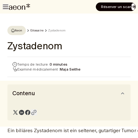
Réserver un scan
Aeon
Glossaire
Zystadenom
Zystadenom
Temps de lecture :
0 minutes
Examiné médicalement :
Maja Seithe
Contenu
Ein biliäres Zystadenom ist ein seltener, gutartiger Tumo