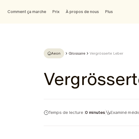
Comment ça marche
Prix
À propos de nous
Plus
Aeon
Glossaire
Vergrösserte Leber
Vergrössert
Temps de lecture :
0 minutes
Examiné médic