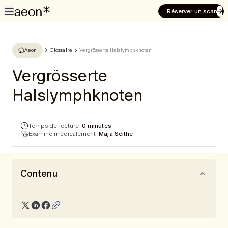
Réserver un scan
Aeon
Glossaire
Vergrösserte Halslymphknoten
Vergrösserte
Halslymphknoten
Temps de lecture :
0 minutes
Examiné médicalement :
Maja Seithe
Contenu