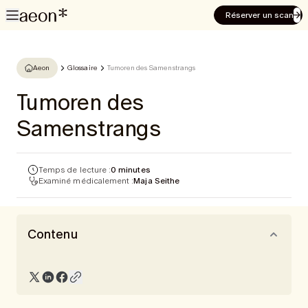
Réserver un scan
Aeon
Glossaire
Tumoren des Samenstrangs
Tumoren des
Samenstrangs
Temps de lecture :
0 minutes
Examiné médicalement :
Maja Seithe
Contenu