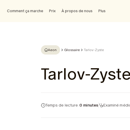
Comment ça marche
Prix
À propos de nous
Plus
Aeon
Glossaire
Tarlov-Zyste
Tarlov-Zyst
Temps de lecture :
0 minutes
Examiné médic