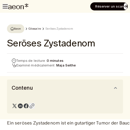
Réserver un scan
Aeon
Glossaire
Seröses Zystadenom
Seröses Zystadenom
Temps de lecture :
0 minutes
Examiné médicalement :
Maja Seithe
Contenu
Ein seröses Zystadenom ist ein gutartiger Tumor der Bauch