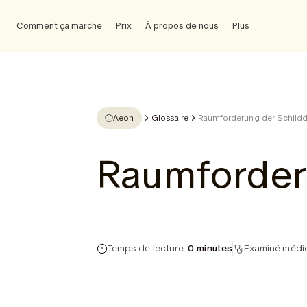
Comment ça marche
Prix
À propos de nous
Plus
Aeon
Glossaire
Raumforderung der Schild
Raumforder
Temps de lecture :
0 minutes
Examiné médic