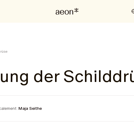
drüse
ung der Schilddr
alement :
Maja Seithe