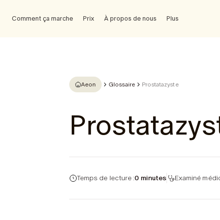
Comment ça marche
Prix
À propos de nous
Plus
Aeon
Glossaire
Prostatazyste
Prostatazys
Temps de lecture :
0 minutes
Examiné médic