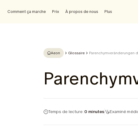
Comment ça marche
Prix
À propos de nous
Plus
Aeon
Glossaire
Parenchymveränderungen d
Parenchymv
Temps de lecture :
0 minutes
Examiné médic