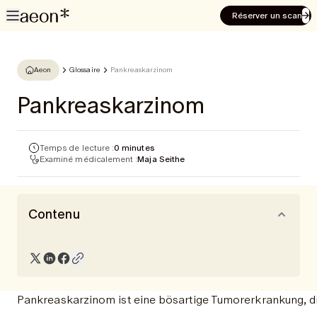
Réserver un scan
Aeon
Glossaire
Pankreaskarzinom
Pankreaskarzinom
Temps de lecture :
0 minutes
Examiné médicalement :
Maja Seithe
Contenu
Pankreaskarzinom ist eine bösartige Tumorerkrankung, die