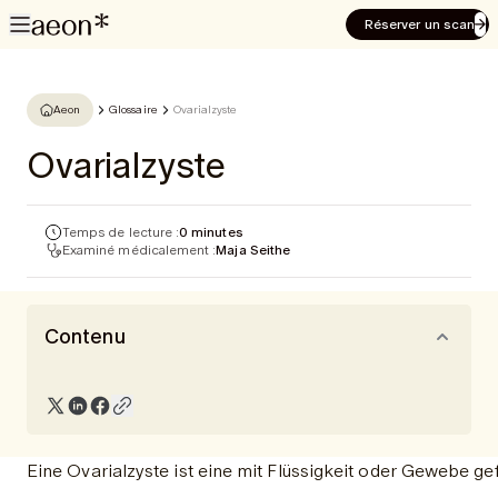
Réserver un scan
Aeon
Glossaire
Ovarialzyste
Ovarialzyste
Temps de lecture :
0 minutes
Examiné médicalement :
Maja Seithe
Contenu
Eine Ovarialzyste ist eine mit Flüssigkeit oder Gewebe g