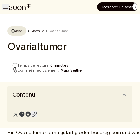
Réserver un scan
Aeon
Glossaire
Ovarialtumor
Ovarialtumor
Temps de lecture :
0 minutes
Examiné médicalement :
Maja Seithe
Contenu
Ein Ovarialtumor kann gutartig oder bösartig sein und wä