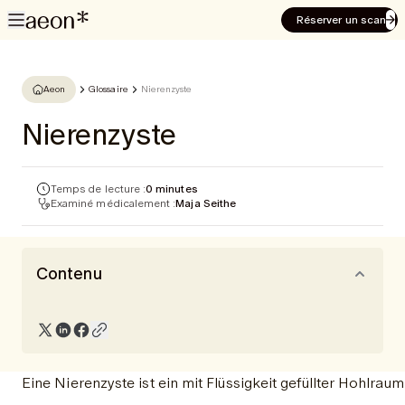
Réserver un scan
Aeon
Glossaire
Nierenzyste
Nierenzyste
Temps de lecture :
0 minutes
Examiné médicalement :
Maja Seithe
Contenu
Eine Nierenzyste ist ein mit Flüssigkeit gefüllter Hohlrau