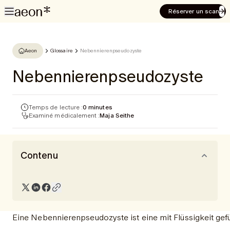
Réserver un scan
Aeon
Glossaire
Nebennierenpseudozyste
Nebennierenpseudozyste
Temps de lecture :
0 minutes
Examiné médicalement :
Maja Seithe
Contenu
Eine Nebennierenpseudozyste ist eine mit Flüssigkeit gefül