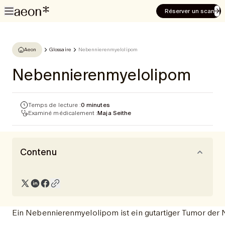
Réserver un scan
Aeon
Glossaire
Nebennierenmyelolipom
Nebennierenmyelolipom
Temps de lecture :
0 minutes
Examiné médicalement :
Maja Seithe
Contenu
Ein Nebennierenmyelolipom ist ein gutartiger Tumor der