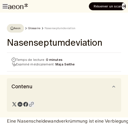
Réserver un scan
Aeon
Glossaire
Nasenseptumdeviation
Nasenseptumdeviation
Temps de lecture :
0 minutes
Examiné médicalement :
Maja Seithe
Contenu
Eine Nasenscheidewandverkrümmung ist eine Verbiegung