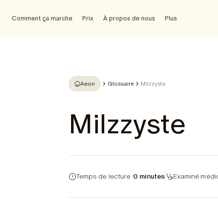
Comment ça marche
Prix
À propos de nous
Plus
Aeon
Glossaire
Milzzyste
Milzzyste
Temps de lecture :
0 minutes
Examiné médic