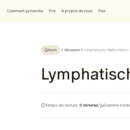
Comment ça marche
Prix
À propos de nous
Plus
Aeon
Glossaire
Lymphatische Malformation
Lymphatisc
Temps de lecture :
0 minutes
Examiné médic