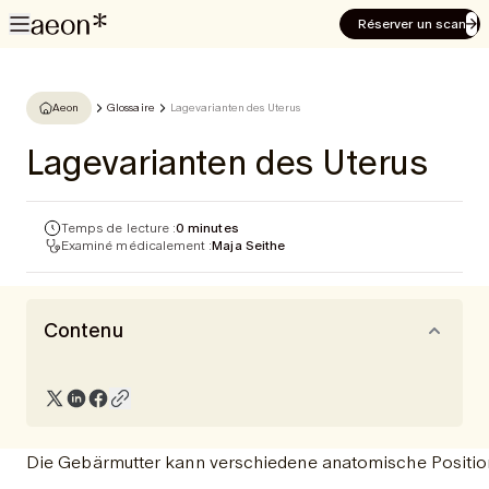
Réserver un scan
Aeon
Glossaire
Lagevarianten des Uterus
Lagevarianten des Uterus
Temps de lecture :
0 minutes
Examiné médicalement :
Maja Seithe
Contenu
Die Gebärmutter kann verschiedene anatomische Positione