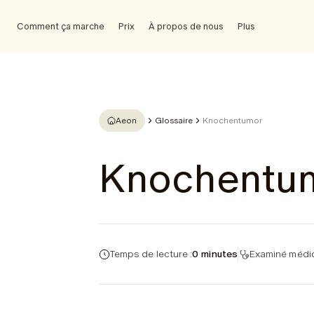
Comment ça marche
Prix
À propos de nous
Plus
Aeon
Glossaire
Knochentumor
Knochentu
Temps de lecture :
0 minutes
Examiné médic