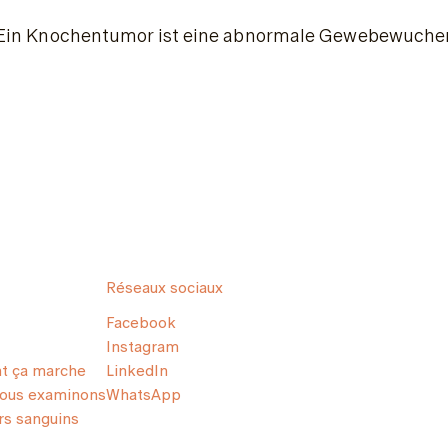
Ein Knochentumor ist eine abnormale Gewebewucheru
Réseaux sociaux
Facebook
Instagram
 ça marche
LinkedIn
nous examinons
WhatsApp
s sanguins