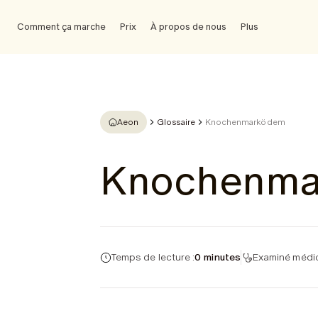
Comment ça marche
Prix
À propos de nous
Plus
Aeon
Glossaire
Knochenmarködem
Knochenm
Temps de lecture :
0 minutes
Examiné médic