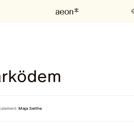
arködem
alement :
Maja Seithe