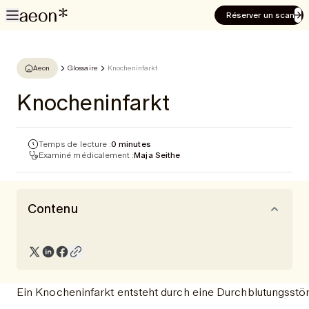
Réserver un scan
Aeon
Glossaire
Knocheninfarkt
Knocheninfarkt
Temps de lecture :
0 minutes
Examiné médicalement :
Maja Seithe
Contenu
Ein Knocheninfarkt entsteht durch eine Durchblutungss