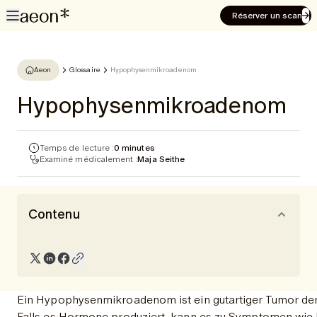
Réserver un scan
Aeon
Glossaire
Hypophysenmikroadenom
Hypophysenmikroadenom
Temps de lecture :
0 minutes
Examiné médicalement :
Maja Seithe
Contenu
Ein Hypophysenmikroadenom ist ein gutartiger Tumor der 
Falls es Hormone produziert, kann es zu Symptomen wie 