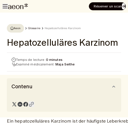
Réserver un scan
Aeon
Glossaire
Hepatozelluläres Karzinom
Hepatozelluläres Karzinom
Temps de lecture :
0 minutes
Examiné médicalement :
Maja Seithe
Contenu
Ein hepatozelluläres Karzinom ist der häufigste Leberkreb