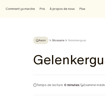
Comment ça marche
Prix
À propos de nous
Plus
Aeon
Glossaire
Gelenkerguss
Gelenkergu
Temps de lecture :
0 minutes
Examiné médic