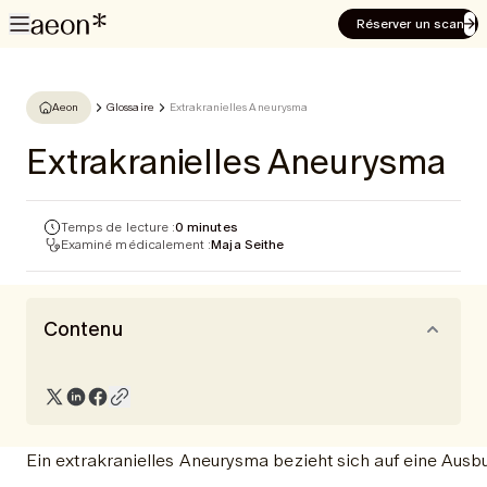
Réserver un scan
Aeon
Glossaire
Extrakranielles Aneurysma
Extrakranielles Aneurysma
Temps de lecture :
0 minutes
Examiné médicalement :
Maja Seithe
Contenu
Ein extrakranielles Aneurysma bezieht sich auf eine Ausb