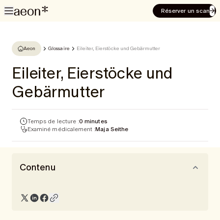
Réserver un scan
Aeon
Glossaire
Eileiter, Eierstöcke und Gebärmutter
Eileiter, Eierstöcke und
Gebärmutter
Temps de lecture :
0 minutes
Examiné médicalement :
Maja Seithe
Contenu