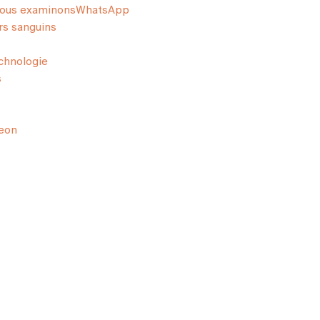
nous examinons
WhatsApp
s sanguins
chnologie
s
Aeon