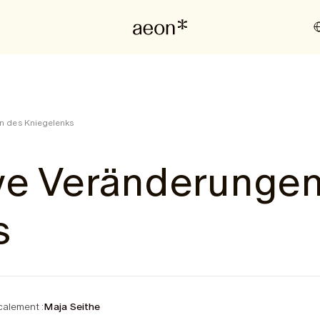
n des Kniegelenks
ve Veränderungen
s
alement :
Maja Seithe