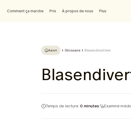
Comment ça marche
Prix
À propos de nous
Plus
Aeon
Glossaire
Blasendivertikel
Blasendiver
Temps de lecture :
0 minutes
Examiné médic