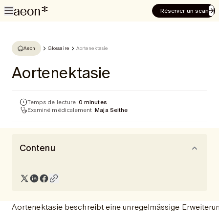
Réserver un scan
Aeon
Glossaire
Aortenektasie
Aortenektasie
Temps de lecture :
0 minutes
Examiné médicalement :
Maja Seithe
Contenu
Aortenektasie beschreibt eine unregelmässige Erweiterung