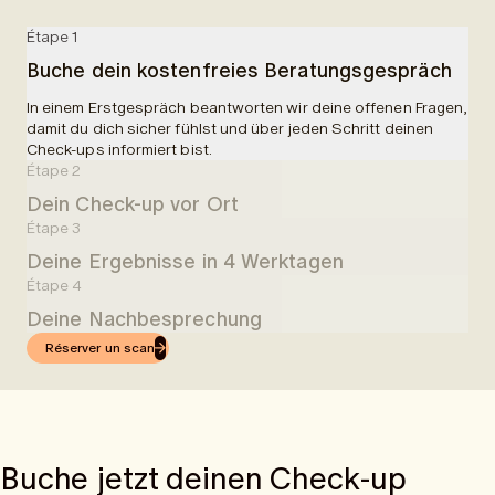
Étape 1
Buche dein kostenfreies Beratungsgespräch
In einem Erstgespräch beantworten wir deine offenen Fragen,
damit du dich sicher fühlst und über jeden Schritt deinen
Check-ups informiert bist.
Étape 2
Dein Check-up vor Ort
Étape 3
In einer Partnerklinik wirst du empfangen und über deine
Deine Ergebnisse in 4 Werktagen
Untersuchungen aufgeklärt. Dir wird Blut abgenommen und es
erfolgt ein 50-minütiger MRI-Scan. Ingesamt planen wir 90
Étape 4
4 Werktage nach deinem Check-up, erhältst du leicht
Minuten für die gesamte Untersuchung ein.
Deine Nachbesprechung
verständliche Ergebnisse in der App.
Réserver un scan
Nachdem du die Ergebnisse per App erhalten hast, kannst du
eine online Nachbesprechung mit einem unserer Ärzte
buchen.
Buche jetzt deinen Check-up