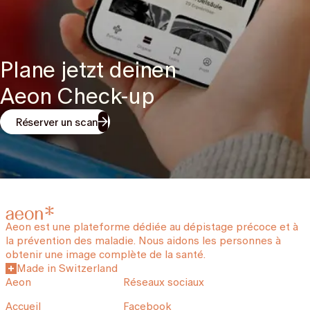
Plane jetzt deinen
Aeon Check-up
Réserver un scan
Aeon est une plateforme dédiée au dépistage précoce et à
la prévention des maladie. Nous aidons les personnes à
obtenir une image complète de la santé.
Made in Switzerland
Aeon
Réseaux sociaux
Accueil
Facebook