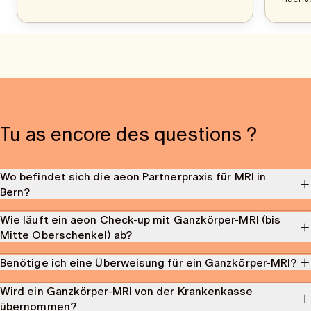
Tu as encore des questions ?
Wo befindet sich die aeon Partnerpraxis für MRI in
Bern?
Unsere
Partnerpraxis für MRI in Bern
liegt in der
Marktgasse 6/8,
Wie läuft ein aeon Check-up mit Ganzkörper-MRI (bis
3011 Bern
, direkt in der Altstadt.
Mitte Oberschenkel) ab?
Ein
MRI bei aeon
verläuft strahlungsfrei, ohne Kontrastmittel und
Benötige ich eine Überweisung für ein Ganzkörper-MRI?
dauert etwa
50 Minuten
. Der Scan erfasst den gesamten Körper bis
zur Mitte des Oberschenkels
, also Kopf, Gehirn, innere Organe,
Nein, für ein
Ganzkörper-MRI bei aeon
benötigst du keine
Wird ein Ganzkörper-MRI von der Krankenkasse
Wirbelsäule und Gefäße.
Überweisung.
übernommen?