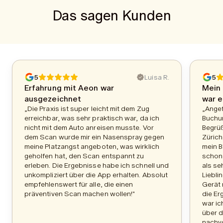
Das sagen Kunden
5
Luisa R.
5
Erfahrung mit Aeon war
Mein 
ausgezeichnet
war e
„Die Praxis ist super leicht mit dem Zug
„Ange
erreichbar, was sehr praktisch war, da ich
Buchu
nicht mit dem Auto anreisen musste. Vor
Begrüß
dem Scan wurde mir ein Nasenspray gegen
Zürich
meine Platzangst angeboten, was wirklich
mein B
geholfen hat, den Scan entspannt zu
schon 
erleben. Die Ergebnisse habe ich schnell und
als se
unkompliziert über die App erhalten. Absolut
Liebli
empfehlenswert für alle, die einen
Gerät 
präventiven Scan machen wollen!"
die Er
war ic
über d
nachvo