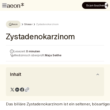
Scan buchen
Aeon
Glossar
Zystadenokarzinom
Zystadenokarzinom
Lesezeit:
0 minuten
Medizinisch überprüft:
Maja Seithe
Inhalt
Das biliäre Zystadenokarzinom ist ein seltener, bösarti