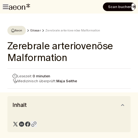
Scan buchen
Aeon
Glossar
Zerebrale arteriovenöse Malformation
Zerebrale arteriovenöse
Malformation
Lesezeit:
0 minuten
Medizinisch überprüft:
Maja Seithe
Inhalt