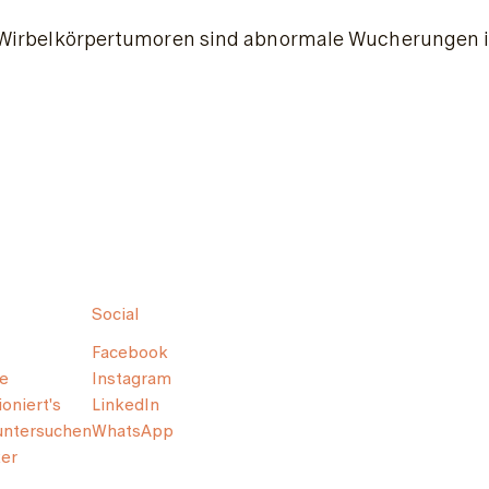
Wirbelkörpertumoren sind abnormale Wucherungen im 
Social
Facebook
e
Instagram
oniert's
LinkedIn
untersuchen
WhatsApp
er