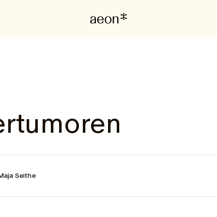
ertumoren
Maja Seithe