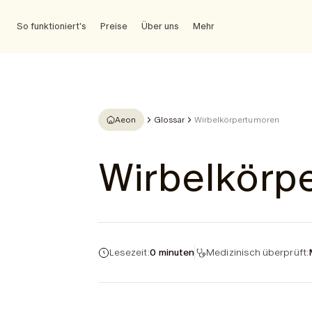
So funktioniert's
Preise
Über uns
Mehr
Aeon
Glossar
Wirbelkörpertumoren
Wirbelkörp
Lesezeit:
0 minuten
Medizinisch überprüft: