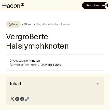
Scan buchen
Aeon
Glossar
Vergrößerte Halslymphknoten
Vergrößerte
Halslymphknoten
Lesezeit:
0 minuten
Medizinisch überprüft:
Maja Seithe
Inhalt