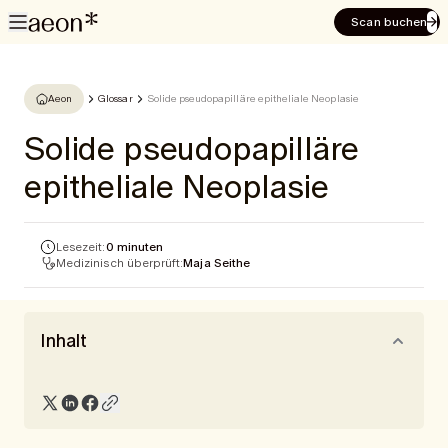
Scan buchen
Aeon
Glossar
Solide pseudopapilläre epitheliale Neoplasie
Solide pseudopapilläre
epitheliale Neoplasie
Lesezeit:
0 minuten
Medizinisch überprüft:
Maja Seithe
Inhalt