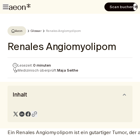
Scan buchen
Aeon
Glossar
Renales Angiomyolipom
Renales Angiomyolipom
Lesezeit:
0 minuten
Medizinisch überprüft:
Maja Seithe
Inhalt
Ein Renales Angiomyolipom ist ein gutartiger Tumor, der