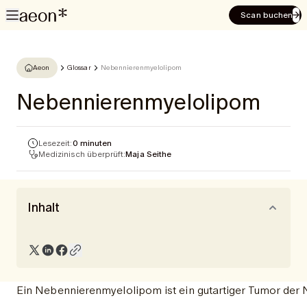
Scan buchen
Aeon
Glossar
Nebennierenmyelolipom
Nebennierenmyelolipom
Lesezeit:
0 minuten
Medizinisch überprüft:
Maja Seithe
Inhalt
Ein Nebennierenmyelolipom ist ein gutartiger Tumor der