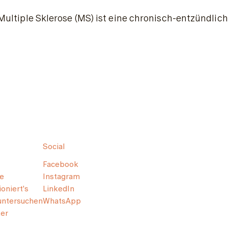
Multiple Sklerose (MS) ist eine chronisch-entzündli
Social
Facebook
e
Instagram
oniert's
LinkedIn
untersuchen
WhatsApp
er