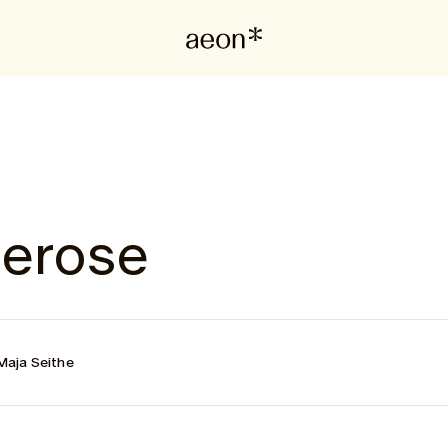
lerose
Maja Seithe