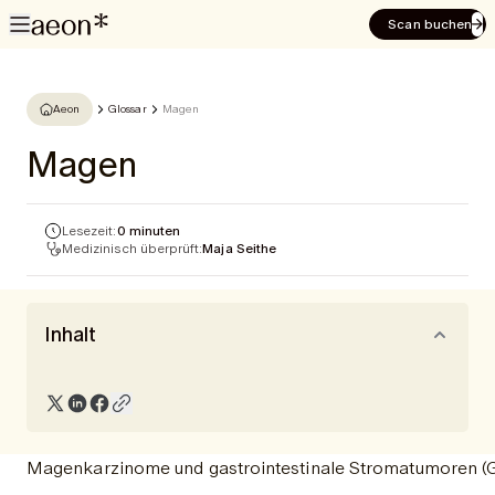
Scan buchen
Aeon
Glossar
Magen
Magen
Lesezeit:
0 minuten
Medizinisch überprüft:
Maja Seithe
Inhalt
Magenkarzinome und gastrointestinale Stromatumoren (GI