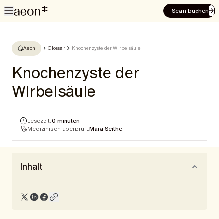
Scan buchen
Aeon
Glossar
Knochenzyste der Wirbelsäule
Knochenzyste der
Wirbelsäule
Lesezeit:
0 minuten
Medizinisch überprüft:
Maja Seithe
Inhalt