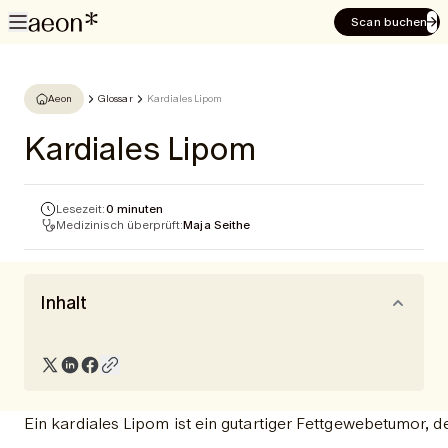
Scan buchen
Aeon
Glossar
Kardiales Lipom
Kardiales Lipom
Lesezeit:
0 minuten
Medizinisch überprüft:
Maja Seithe
Inhalt
Ein kardiales Lipom ist ein gutartiger Fettgewebetumor, 