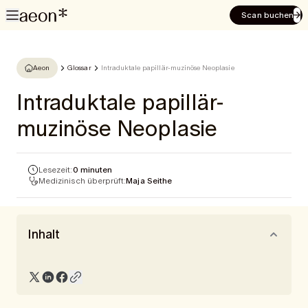
Scan buchen
Aeon
Glossar
Intraduktale papillär-muzinöse Neoplasie
Intraduktale papillär-
muzinöse Neoplasie
Lesezeit:
0 minuten
Medizinisch überprüft:
Maja Seithe
Inhalt