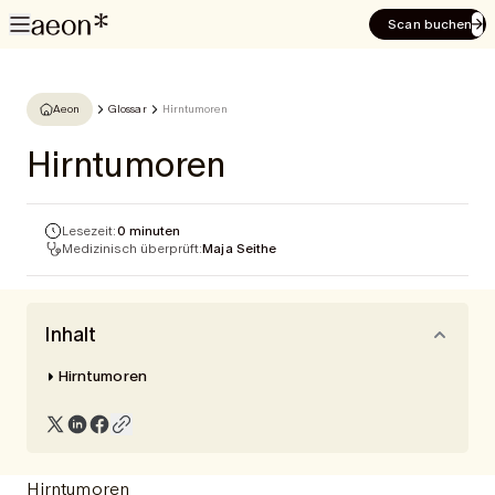
Scan buchen
Aeon
Glossar
Hirntumoren
Hirntumoren
Lesezeit:
0 minuten
Medizinisch überprüft:
Maja Seithe
Inhalt
Hirntumoren
Hirntumoren