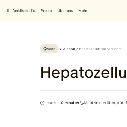
So funktioniert's
Preise
Über uns
Mehr
Aeon
Glossar
Hepatozelluläres Karzinom
Hepatozellu
Lesezeit:
0 minuten
Medizinisch überprüft: