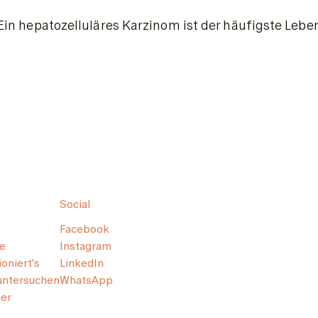
Ein hepatozelluläres Karzinom ist der häufigste Leber
Social
Facebook
e
Instagram
oniert's
LinkedIn
untersuchen
WhatsApp
er