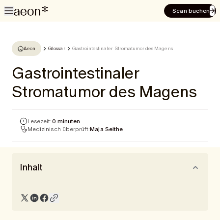
Scan buchen
Aeon
Glossar
Gastrointestinaler Stromatumor des Magens
Gastrointestinaler
Stromatumor des Magens
Lesezeit:
0 minuten
Medizinisch überprüft:
Maja Seithe
Inhalt