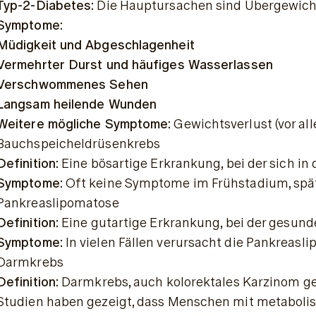
Typ-2-Diabetes:
 Die Hauptursachen sind Übergewicht
Symptome:
Müdigkeit und Abgeschlagenheit
Vermehrter Durst und häufiges Wasserlassen
Verschwommenes Sehen
Langsam heilende Wunden
Weitere mögliche Symptome:
 Gewichtsverlust (vor al
Bauchspeicheldrüsenkrebs
Definition:
 Eine bösartige Erkrankung, bei der sich in
Symptome:
 Oft keine Symptome im Frühstadium, spät
Pankreaslipomatose
Definition:
 Eine gutartige Erkrankung, bei der gesu
Symptome:
 In vielen Fällen verursacht die Pankreas
Darmkrebs
Definition:
 Darmkrebs, auch kolorektales Karzinom gen
Studien haben gezeigt, dass Menschen mit metaboli