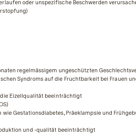
rlaufen oder unspezifische Beschwerden verursachen
erstopfung)
 Monaten regelmässigem ungeschützten Geschlechtsver
ischen Syndroms auf die 
Fruchtbarkeit bei Frauen
 un
ie Eizellqualität beeinträchtigt
COS)
 wie Gestationsdiabetes, Präeklampsie und Frühgeb
oduktion und -qualität beeinträchtigt