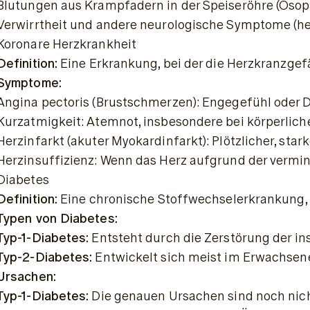
Blutungen aus Krampfadern in der Speiseröhre (Öso
Verwirrtheit und andere neurologische Symptome (h
Koronare Herzkrankheit
Definition:
 Eine Erkrankung, bei der die Herzkranzgef
Symptome:
Angina pectoris (Brustschmerzen): Engegefühl oder Dr
Kurzatmigkeit: Atemnot, insbesondere bei körperliche
Herzinfarkt (akuter Myokardinfarkt): Plötzlicher, st
Herzinsuffizienz: Wenn das Herz aufgrund der vermi
Diabetes
Definition:
 Eine chronische Stoffwechselerkrankung, 
Typen von Diabetes:
Typ-1-Diabetes:
 Entsteht durch die Zerstörung der in
Typ-2-Diabetes:
 Entwickelt sich meist im Erwachsene
Ursachen:
Typ-1-Diabetes:
 Die genauen Ursachen sind noch nich