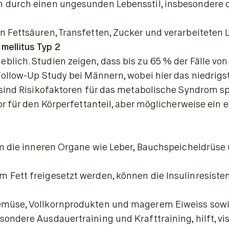
n durch einen ungesunden Lebensstil, insbesondere
 Fettsäuren, Transfetten, Zucker und verarbeiteten L
ellitus Typ 2
lich. Studien zeigen, dass bis zu 
65 % der Fälle vo
ollow-Up Study bei Männern, wobei hier das niedrigst
 sind Risikofaktoren für das metabolische Syndrom spi
tor für den Körperfettanteil, aber möglicherweise ein
 um die inneren Organe wie Leber, Bauchspeicheldrüse
 Fett freigesetzt werden, können die Insulinresisten
emüse, Vollkornprodukten und magerem Eiweiss sowie 
besondere Ausdauertraining und Krafttraining, hilft, 