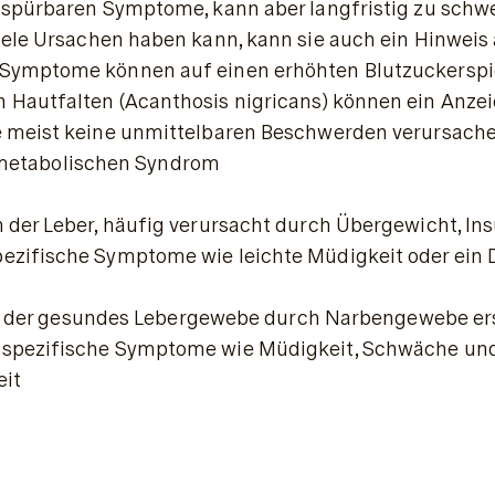
e spürbaren Symptome, kann aber langfristig zu sc
ele Ursachen haben kann, kann sie auch ein Hinweis a
 Symptome können auf einen erhöhten Blutzuckerspie
 Hautfalten (
Acanthosis nigricans
) können ein Anzei
e meist keine unmittelbaren Beschwerden verursache
metabolischen Syndrom
 der Leber, häufig verursacht durch Übergewicht, I
pezifische Symptome wie leichte Müdigkeit oder ein
bei der gesundes Lebergewebe durch Narbengewebe ers
unspezifische Symptome wie Müdigkeit, Schwäche und
eit