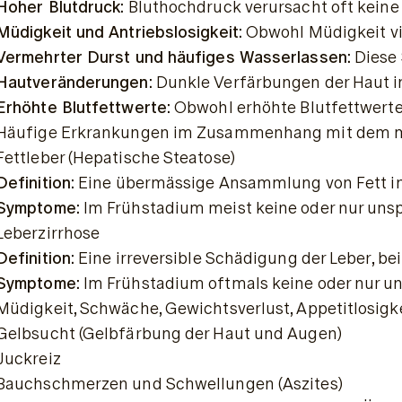
Hoher Blutdruck:
 Bluthochdruck verursacht oft kein
Müdigkeit und Antriebslosigkeit:
 Obwohl Müdigkeit vi
Vermehrter Durst und häufiges Wasserlassen:
 Diese
Hautveränderungen:
 Dunkle Verfärbungen der Haut in
Erhöhte Blutfettwerte:
 Obwohl erhöhte Blutfettwert
Häufige Erkrankungen im Zusammenhang mit dem 
Fettleber (Hepatische Steatose)
Definition:
 Eine übermässige Ansammlung von Fett in
Symptome:
 Im Frühstadium meist keine oder nur uns
Leberzirrhose
Definition:
 Eine irreversible Schädigung der Leber, 
Symptome:
 Im Frühstadium oftmals keine oder nur 
Müdigkeit, Schwäche, Gewichtsverlust, Appetitlosigk
Gelbsucht (Gelbfärbung der Haut und Augen)
Juckreiz
Bauchschmerzen und Schwellungen (Aszites)