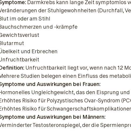
Symptome:
 Darmkrebs kann lange Zeit symptomlos ve
Veränderungen der Stuhlgewohnheiten (Durchfall, V
Blut im oder am Stihl
Bauchschmerzen und -krämpfe
Gewichtsverlust
Blutarmut
Übelkeit und Erbrechen
Unfruchtbarkeit
Definition:
 Unfruchtbarkeit liegt vor, wenn nach 12
Mehrere Studien belegen einen Einfluss des metabol
Symptome und Auswirkungen bei Frauen:
Hormonelles Ungleichgewicht, das den Eisprung und d
Erhöhtes Risiko für Polyzystisches Ovar-Syndrom (P
Erhöhtes Risiko für Schwangerschaftskomplikationen
Symptome und Auswirkungen bei Männern:
Verminderter Testosteronspiegel, der die Spermienpr