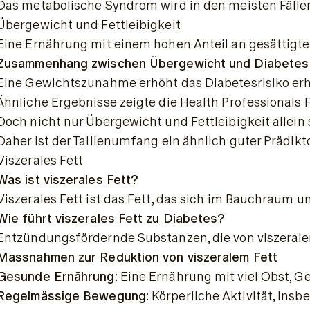
Das metabolische Syndrom wird in den meisten Fälle
Übergewicht und Fettleibigkeit
Eine Ernährung mit einem hohen Anteil an gesättigten
Zusammenhang zwischen Übergewicht und Diabetes m
Eine Gewichtszunahme erhöht das Diabetesrisiko erheb
Ähnliche Ergebnisse zeigte die Health Professionals F
Doch nicht nur Übergewicht und Fettleibigkeit allein
Daher ist der Taillenumfang ein ähnlich guter Prädik
Viszerales Fett
Was ist viszerales Fett?
Viszerales Fett ist das Fett, das sich im Bauchraum
Wie führt viszerales Fett zu Diabetes?
Entzündungsfördernde Substanzen, die von viszeralem
Massnahmen zur Reduktion von viszeralem Fett
Gesunde Ernährung:
 Eine Ernährung mit viel Obst, G
Regelmässige Bewegung:
 Körperliche Aktivität, ins