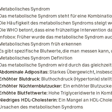
Metabolisches Syndrom
Das metabolische Syndrom steht für eine Kombination
Die Häufigkeit des metabolischen Syndroms steigt w
Die WHO betont, dass eine frühzeitige Intervention 
Infobox: Früher wurde das metabolische Syndrom auc
Metabolisches Syndrom früh erkennen
Es gibt spezifische Blutwerte, die man messen kann,
Metabolisches Syndrom Definition
Das metabolische Syndrom wird durch das gleichzeiti
Abdominale Adipositas:
 Starkes Übergewicht, insbeso
Erhöhter Blutdruck:
 Bluthochdruck (Hypertonie) stel
Erhöhter Nüchternblutzucker:
 Ein erhöhter Blutzuck
Erhöhte Blutfettwerte:
 Hohe Triglyceridwerte in Kom
Niedriges HDL-Cholesterin:
 Ein Mangel an HDL-Chole
Ursachen des metabolischen Syndroms