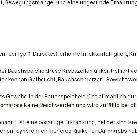
, Bewegungsmangel und eine ungesunde Ernährung. Di
lem bei Typ-1-Diabetes), erhöhte Infektanfälligkeit,
 der Bauchspeicheldrüse Krebszellen unkontrolliert ve
er können Gelbsucht, Bauchschmerzen, Gewichtsverlu
ndes Gewebe in der Bauchspeicheldrüse allmählich du
lipomatose keine Beschwerden und wird zufällig bei b
annt, ist eine bösartige Erkrankung, bei der sich K
schem Syndrom ein 
höheres Risiko für Darmkrebs
 ha