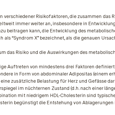
 verschiedener Risikofaktoren, die zusammen das Ris
eltweit immer weiter an, insbesondere in Entwicklu
dazu beitragen kann, die Entwicklung des metabolisc
h als “Syndrom X” bezeichnet, als die genauen Urs
 um das Risiko und die Auswirkungen des metabolisch
ge Auftreten von mindestens drei Faktoren definiert.
ndere in Form von abdominaler Adipositas (einem erhöh
lt eine zusätzliche Belastung für Herz und Gefässe 
erspiegel im nüchternen Zustand (d.h. nach einer lä
bination mit niedrigem HDL-Cholesterin sind typisch
sterin begünstigt die Entstehung von Ablagerungen i