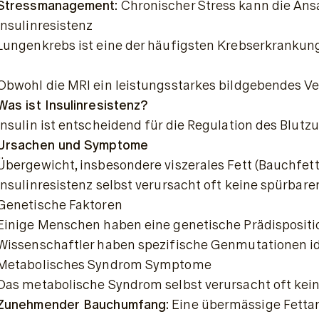
Stressmanagement:
 Chronischer Stress kann die An
Insulinresistenz
Obwohl die MRI ein leistungsstarkes bildgebendes Ver
Was ist Insulinresistenz?
Insulin ist entscheidend für die Regulation des Blut
Ursachen und Symptome
Übergewicht, insbesondere viszerales Fett (Bauchfe
Insulinresistenz selbst verursacht oft keine spürba
Genetische Faktoren
Einige Menschen haben eine genetische Prädispositio
Wissenschaftler haben spezifische Genmutationen ide
Metabolisches Syndrom Symptome
Das metabolische Syndrom selbst verursacht oft kein
Zunehmender Bauchumfang:
 Eine übermässige Fetta