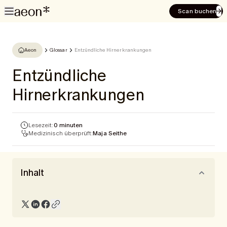
Scan buchen
Aeon
Glossar
Entzündliche Hirnerkrankungen
Entzündliche
Hirnerkrankungen
Lesezeit:
0 minuten
Medizinisch überprüft:
Maja Seithe
Inhalt